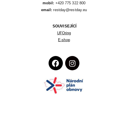
mobil:
email:
 restday@restday.eu
SOUVISEJÍCÍ
UFOring
E-shop