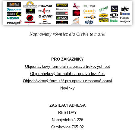
Naprawimy również dla Ciebie te marki
PRO ZÁKAZNÍKY
Objednávkový formulář na opravu trekových bot
Objednávkový formulář na opravu lezeček
Objednávkový formulář pro opravu crossové obuvi
Novinky
ZASÍLACÍ ADRESA
RESTDAY

Napajedelská 226

Otrokovice 765 02