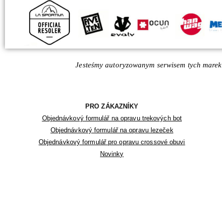
Jesteśmy autoryzowanym serwisem tych marek
PRO ZÁKAZNÍKY
Objednávkový formulář na opravu trekových bot
Objednávkový formulář na opravu lezeček
Objednávkový formulář pro opravu crossové obuvi
Novinky