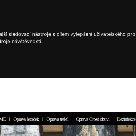
lší sledovací nástroje s cílem vylepšení uživatelského pr
roje návštěvnosti.
ME
Oprava lezeček
Oprava treků
Oprava Cross obuvi
Dezinfekce