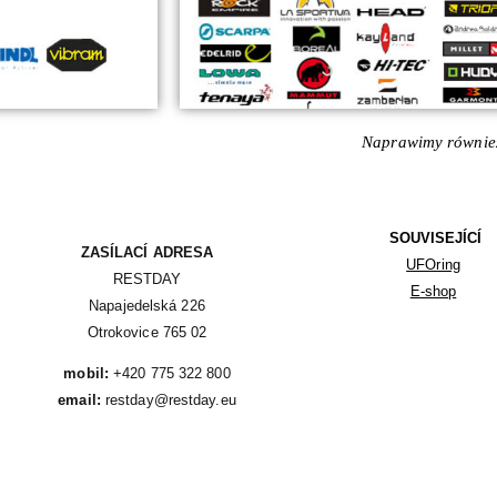
Naprawimy również
SOUVISEJÍCÍ
ZASÍLACÍ ADRESA
UFOring
RESTDAY

E-shop
Napajedelská 226

Otrokovice 765 02
mobil:
email:
 restday@restday.eu