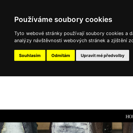
Používáme soubory cookies
Tyto webové stránky používají soubory cookies a da
analýzy návštěvnosti webových stránek a zjištění zd
Souhlasím
Odmítám
Upravit mé předvolby
HO