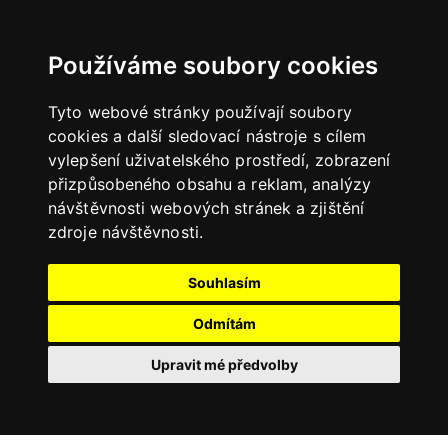
Používáme soubory cookies
Tyto webové stránky používají soubory
cookies a další sledovací nástroje s cílem
vylepšení uživatelského prostředí, zobrazení
přizpůsobeného obsahu a reklam, analýzy
návštěvnosti webových stránek a zjištění
zdroje návštěvnosti.
Vážení lezci,
omlouváme se, ale materiál pro opravu lezeček
Souhlasím
Unparallel RH (soft) je dočasně nedostupný.
Děkujeme za pochopení.
Odmítám
Upravit mé předvolby