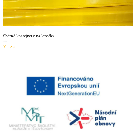
Sběrné kontejnery na lezečky
1.1.2024
Žádné komentáře
Více »