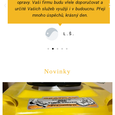
opravy. Vaši firmu budu vřele doporučovat a
určitě Vašich služeb využiji i v budoucnu. Přeji
mnoho úspěchů, krásný den.
L.Š.
Zákazník
Novinky