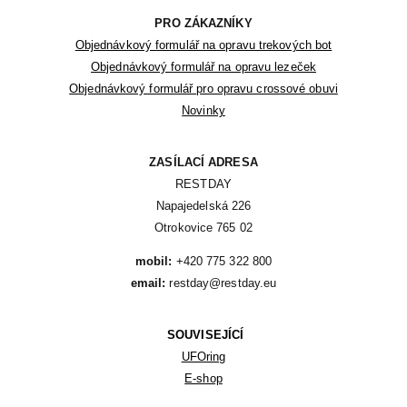
PRO ZÁKAZNÍKY
Objednávkový formulář na opravu trekových bot
Objednávkový formulář na opravu lezeček
Objednávkový formulář pro opravu crossové obuvi
Novinky
ZASÍLACÍ ADRESA
RESTDAY

Napajedelská 226

Otrokovice 765 02
mobil:
email:
 restday@restday.eu
SOUVISEJÍCÍ
UFOring
E-shop