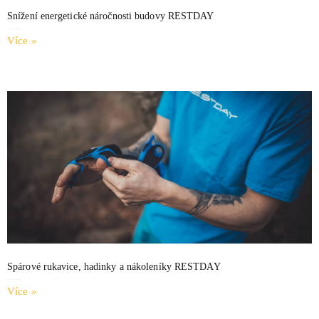
Snížení energetické náročnosti budovy RESTDAY
5.4.2023
Žádné komentáře
Více »
Spárové rukavice, hadinky a nákoleníky RESTDAY
25.1.2021
Žádné komentáře
Více »