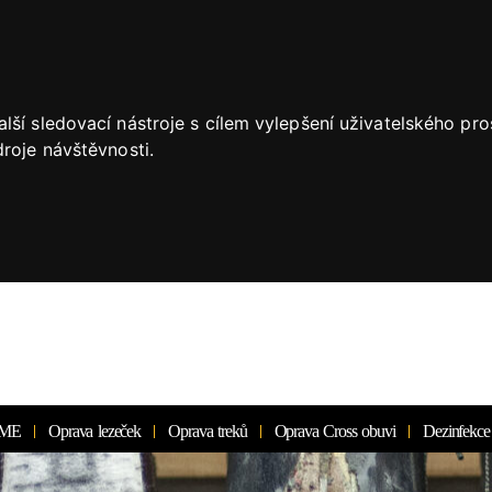
lší sledovací nástroje s cílem vylepšení uživatelského pr
roje návštěvnosti.
ME
Oprava lezeček
Oprava treků
Oprava Cross obuvi
Dezinfekce