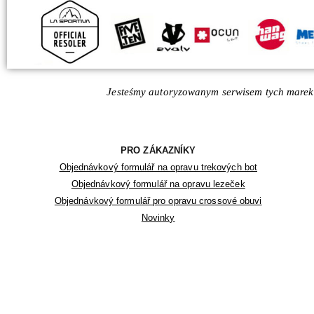
Jesteśmy autoryzowanym serwisem tych marek
PRO ZÁKAZNÍKY
Objednávkový formulář na opravu trekových bot
Objednávkový formulář na opravu lezeček
Objednávkový formulář pro opravu crossové obuvi
Novinky