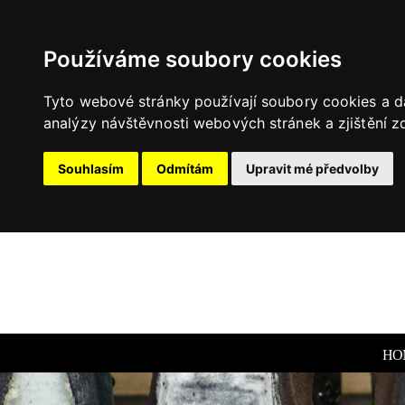
Používáme soubory cookies
Tyto webové stránky používají soubory cookies a da
analýzy návštěvnosti webových stránek a zjištění zd
Souhlasím
Odmítám
Upravit mé předvolby
HO