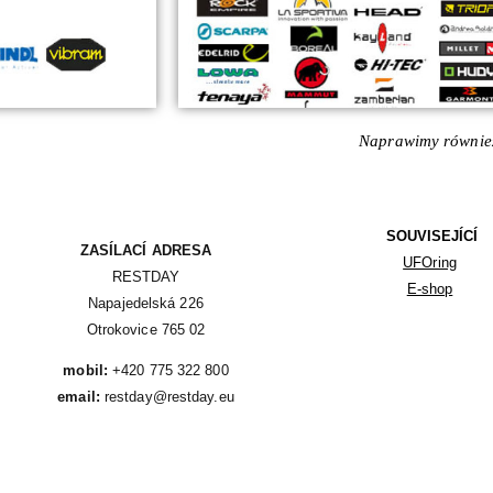
Naprawimy również
SOUVISEJÍCÍ
ZASÍLACÍ ADRESA
UFOring
RESTDAY

E-shop
Napajedelská 226

Otrokovice 765 02
mobil:
email:
 restday@restday.eu