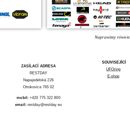
Naprawimy również
SOUVISEJÍCÍ
ZASÍLACÍ ADRESA
UFOring
RESTDAY

E-shop
Napajedelská 226

Otrokovice 765 02
mobil:
email:
 restday@restday.eu