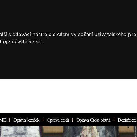
lší sledovací nástroje s cílem vylepšení uživatelského pr
roje návštěvnosti.
ME
Oprava lezeček
Oprava treků
Oprava Cross obuvi
Dezinfekce