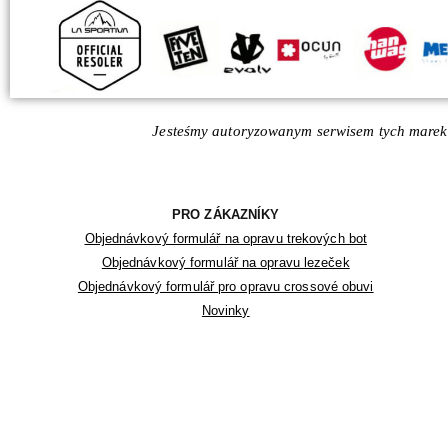
Jesteśmy autoryzowanym serwisem tych marek
PRO ZÁKAZNÍKY
Objednávkový formulář na opravu trekových bot
Objednávkový formulář na opravu lezeček
Objednávkový formulář pro opravu crossové obuvi
Novinky