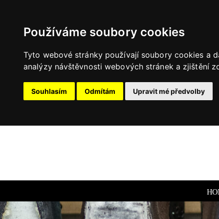
Používáme soubory cookies
Tyto webové stránky používají soubory cookies a da
analýzy návštěvnosti webových stránek a zjištění zd
Souhlasím
Odmítám
Upravit mé předvolby
HO