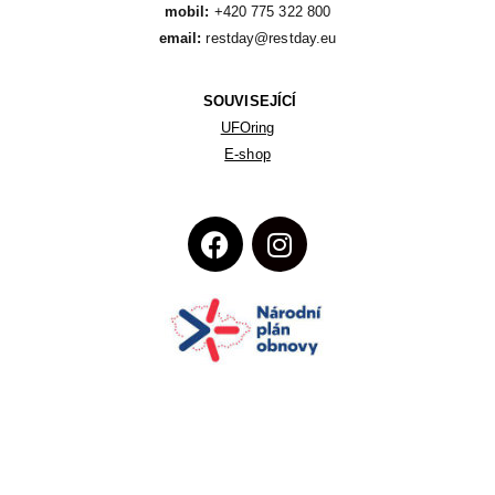
mobil:
email:
 restday@restday.eu
SOUVISEJÍCÍ
UFOring
E-shop