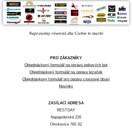
Naprawimy również dla Ciebie te marki
PRO ZÁKAZNÍKY
Objednávkový formulář na opravu trekových bot
Objednávkový formulář na opravu lezeček
Objednávkový formulář pro opravu crossové obuvi
Novinky
ZASÍLACÍ ADRESA
RESTDAY

Napajedelská 226

Otrokovice 765 02