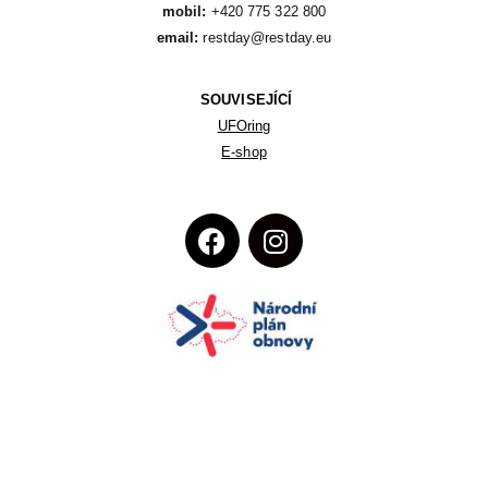
mobil:
email:
 restday@restday.eu
SOUVISEJÍCÍ
UFOring
E-shop