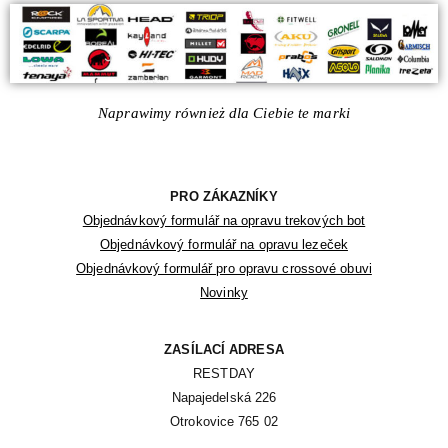
Naprawimy również dla Ciebie te marki
PRO ZÁKAZNÍKY
Objednávkový formulář na opravu trekových bot
Objednávkový formulář na opravu lezeček
Objednávkový formulář pro opravu crossové obuvi
Novinky
ZASÍLACÍ ADRESA
RESTDAY

Napajedelská 226

Otrokovice 765 02