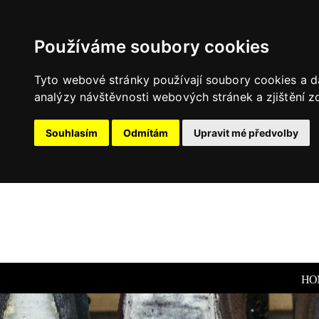
Používáme soubory cookies
Tyto webové stránky používají soubory cookies a da
analýzy návštěvnosti webových stránek a zjištění zd
Souhlasím
Odmítám
Upravit mé předvolby
HO