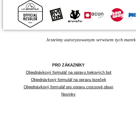
Jesteśmy autoryzowanym serwisem tych marek
PRO ZÁKAZNÍKY
Objednávkový formulář na opravu trekových bot
Objednávkový formulář na opravu lezeček
Objednávkový formulář pro opravu crossové obuvi
Novinky