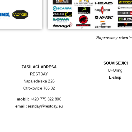
Naprawimy również
SOUVISEJÍCÍ
ZASÍLACÍ ADRESA
UFOring
RESTDAY

E-shop
Napajedelská 226

Otrokovice 765 02
mobil:
email:
 restday@restday.eu