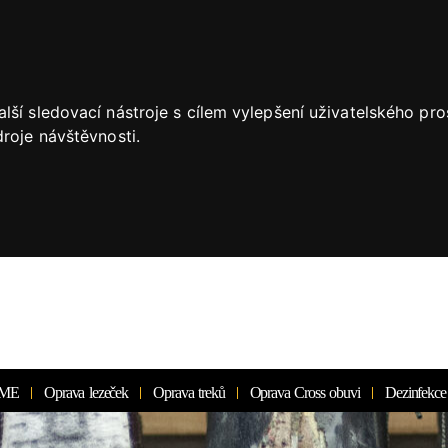
lší sledovací nástroje s cílem vylepšení uživatelského pr
roje návštěvnosti.
ME
Oprava lezeček
Oprava treků
Oprava Cross obuvi
Dezinfekce