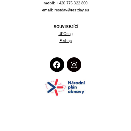
mobil:
email:
 restday@restday.eu
SOUVISEJÍCÍ
UFOring
E-shop