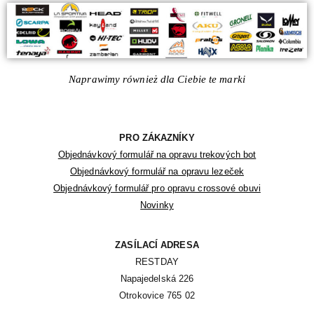
Naprawimy również dla Ciebie te marki
PRO ZÁKAZNÍKY
Objednávkový formulář na opravu trekových bot
Objednávkový formulář na opravu lezeček
Objednávkový formulář pro opravu crossové obuvi
Novinky
ZASÍLACÍ ADRESA
RESTDAY

Napajedelská 226

Otrokovice 765 02