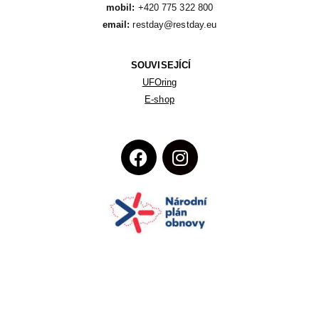
mobil:
email:
 restday@restday.eu
SOUVISEJÍCÍ
UFOring
E-shop