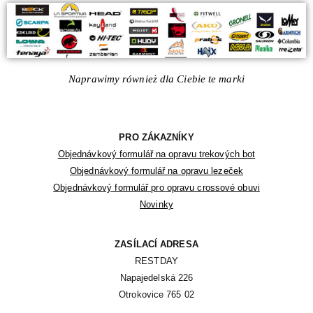
Naprawimy również dla Ciebie te marki
PRO ZÁKAZNÍKY
Objednávkový formulář na opravu trekových bot
Objednávkový formulář na opravu lezeček
Objednávkový formulář pro opravu crossové obuvi
Novinky
ZASÍLACÍ ADRESA
RESTDAY

Napajedelská 226

Otrokovice 765 02