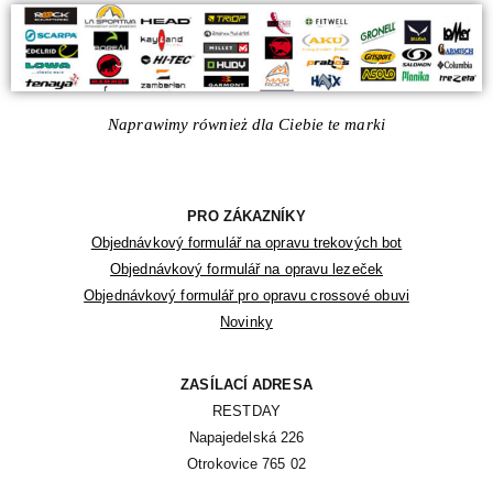
Naprawimy również dla Ciebie te marki
PRO ZÁKAZNÍKY
Objednávkový formulář na opravu trekových bot
Objednávkový formulář na opravu lezeček
Objednávkový formulář pro opravu crossové obuvi
Novinky
ZASÍLACÍ ADRESA
RESTDAY

Napajedelská 226

Otrokovice 765 02