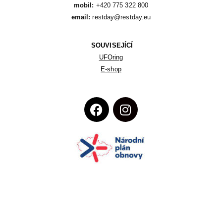
mobil:
email:
 restday@restday.eu
SOUVISEJÍCÍ
UFOring
E-shop