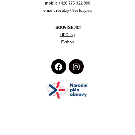
mobil:
email:
 restday@restday.eu
SOUVISEJÍCÍ
UFOring
E-shop