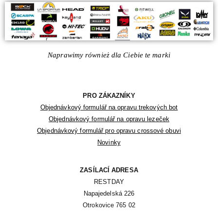
Naprawimy również dla Ciebie te marki
PRO ZÁKAZNÍKY
Objednávkový formulář na opravu trekových bot
Objednávkový formulář na opravu lezeček
Objednávkový formulář pro opravu crossové obuvi
Novinky
ZASÍLACÍ ADRESA
RESTDAY

Napajedelská 226

Otrokovice 765 02