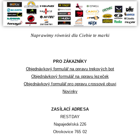
Naprawimy również dla Ciebie te marki
PRO ZÁKAZNÍKY
Objednávkový formulář na opravu trekových bot
Objednávkový formulář na opravu lezeček
Objednávkový formulář pro opravu crossové obuvi
Novinky
ZASÍLACÍ ADRESA
RESTDAY

Napajedelská 226

Otrokovice 765 02