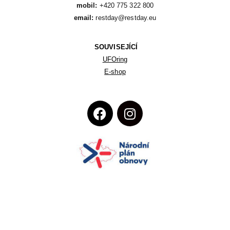
mobil:
email:
 restday@restday.eu
SOUVISEJÍCÍ
UFOring
E-shop