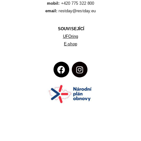
mobil:
email:
 restday@restday.eu
SOUVISEJÍCÍ
UFOring
E-shop