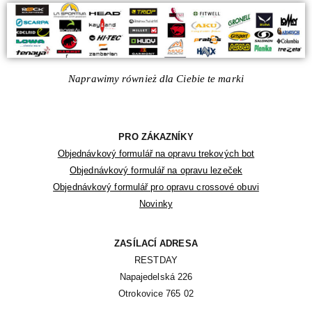
Naprawimy również dla Ciebie te marki
PRO ZÁKAZNÍKY
Objednávkový formulář na opravu trekových bot
Objednávkový formulář na opravu lezeček
Objednávkový formulář pro opravu crossové obuvi
Novinky
ZASÍLACÍ ADRESA
RESTDAY

Napajedelská 226

Otrokovice 765 02