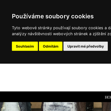
Používáme soubory cookies
Tyto webové stránky používají soubory cookies a da
analýzy návštěvnosti webových stránek a zjištění zd
Souhlasím
Odmítám
Upravit mé předvolby
HO