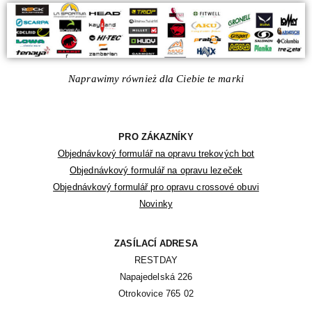
Naprawimy również dla Ciebie te marki
PRO ZÁKAZNÍKY
Objednávkový formulář na opravu trekových bot
Objednávkový formulář na opravu lezeček
Objednávkový formulář pro opravu crossové obuvi
Novinky
ZASÍLACÍ ADRESA
RESTDAY

Napajedelská 226

Otrokovice 765 02