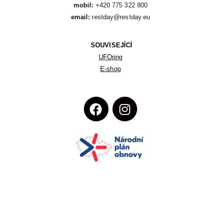
mobil:
email:
 restday@restday.eu
SOUVISEJÍCÍ
UFOring
E-shop