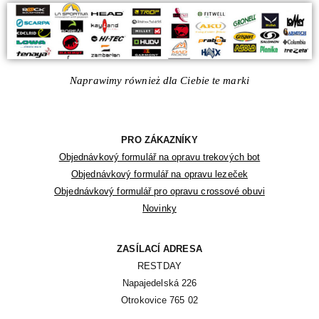
Naprawimy również dla Ciebie te marki
PRO ZÁKAZNÍKY
Objednávkový formulář na opravu trekových bot
Objednávkový formulář na opravu lezeček
Objednávkový formulář pro opravu crossové obuvi
Novinky
ZASÍLACÍ ADRESA
RESTDAY

Napajedelská 226

Otrokovice 765 02