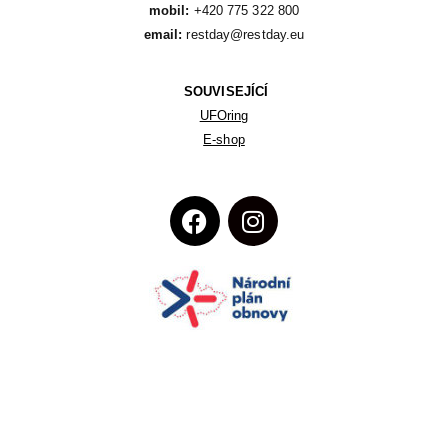
mobil:
email:
 restday@restday.eu
SOUVISEJÍCÍ
UFOring
E-shop