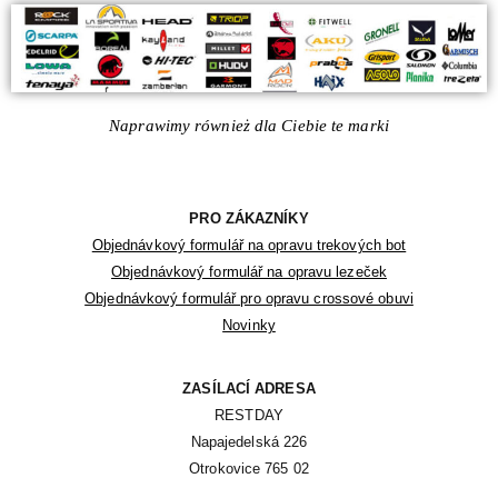
Naprawimy również dla Ciebie te marki
PRO ZÁKAZNÍKY
Objednávkový formulář na opravu trekových bot
Objednávkový formulář na opravu lezeček
Objednávkový formulář pro opravu crossové obuvi
Novinky
ZASÍLACÍ ADRESA
RESTDAY

Napajedelská 226

Otrokovice 765 02