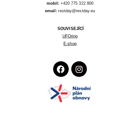
mobil:
email:
 restday@restday.eu
SOUVISEJÍCÍ
UFOring
E-shop