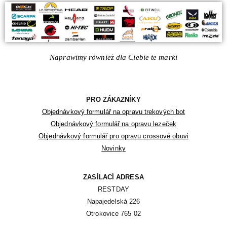
Naprawimy również dla Ciebie te marki
PRO ZÁKAZNÍKY
Objednávkový formulář na opravu trekových bot
Objednávkový formulář na opravu lezeček
Objednávkový formulář pro opravu crossové obuvi
Novinky
ZASÍLACÍ ADRESA
RESTDAY

Napajedelská 226

Otrokovice 765 02