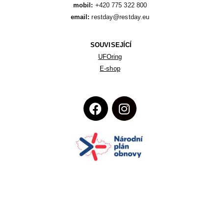
mobil:
email:
 restday@restday.eu
SOUVISEJÍCÍ
UFOring
E-shop