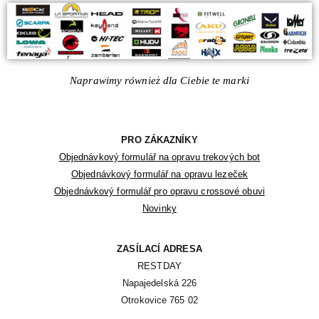
Naprawimy również dla Ciebie te marki
PRO ZÁKAZNÍKY
Objednávkový formulář na opravu trekových bot
Objednávkový formulář na opravu lezeček
Objednávkový formulář pro opravu crossové obuvi
Novinky
ZASÍLACÍ ADRESA
RESTDAY

Napajedelská 226

Otrokovice 765 02