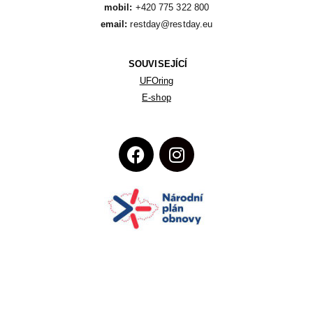
mobil:
email:
 restday@restday.eu
SOUVISEJÍCÍ
UFOring
E-shop