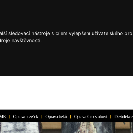
lší sledovací nástroje s cílem vylepšení uživatelského pr
roje návštěvnosti.
ME
Oprava lezeček
Oprava treků
Oprava Cross obuvi
Dezinfekce