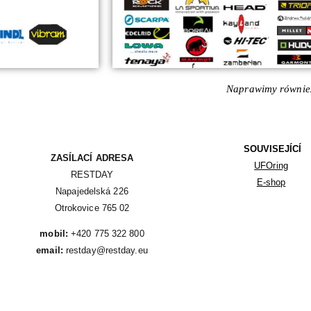
Naprawimy również
SOUVISEJÍCÍ
ZASÍLACÍ ADRESA
UFOring
RESTDAY

E-shop
Napajedelská 226

Otrokovice 765 02
mobil:
email:
 restday@restday.eu