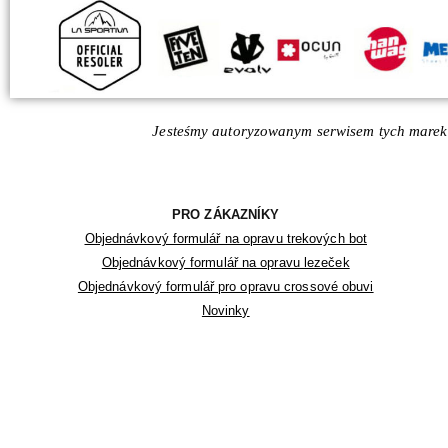
Jesteśmy autoryzowanym serwisem tych marek
PRO ZÁKAZNÍKY
Objednávkový formulář na opravu trekových bot
Objednávkový formulář na opravu lezeček
Objednávkový formulář pro opravu crossové obuvi
Novinky