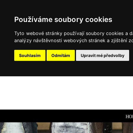
Používáme soubory cookies
Tyto webové stránky používají soubory cookies a da
analýzy návštěvnosti webových stránek a zjištění zd
Souhlasím
Odmítám
Upravit mé předvolby
HO