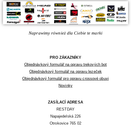
Naprawimy również dla Ciebie te marki
PRO ZÁKAZNÍKY
Objednávkový formulář na opravu trekových bot
Objednávkový formulář na opravu lezeček
Objednávkový formulář pro opravu crossové obuvi
Novinky
ZASÍLACÍ ADRESA
RESTDAY

Napajedelská 226

Otrokovice 765 02