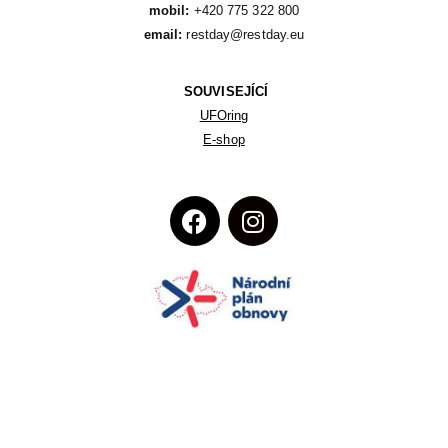
mobil:
email:
 restday@restday.eu
SOUVISEJÍCÍ
UFOring
E-shop