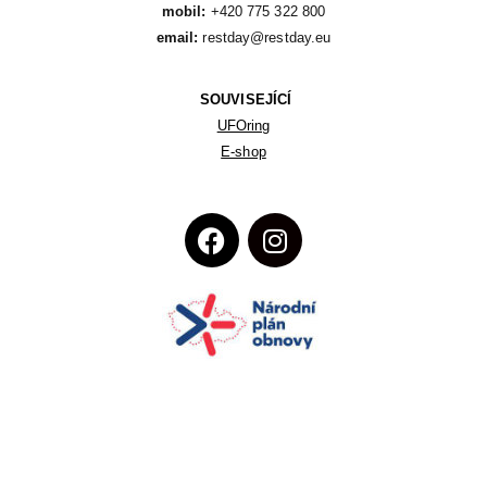
mobil:
email:
 restday@restday.eu
SOUVISEJÍCÍ
UFOring
E-shop