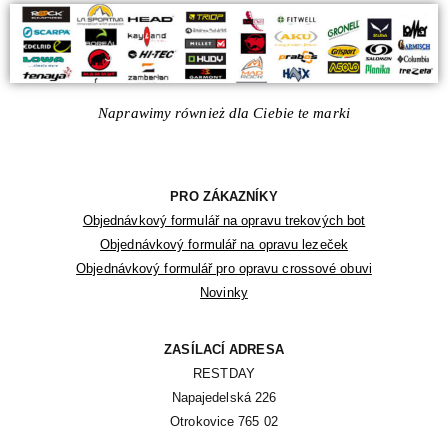
Naprawimy również dla Ciebie te marki
PRO ZÁKAZNÍKY
Objednávkový formulář na opravu trekových bot
Objednávkový formulář na opravu lezeček
Objednávkový formulář pro opravu crossové obuvi
Novinky
ZASÍLACÍ ADRESA
RESTDAY

Napajedelská 226

Otrokovice 765 02