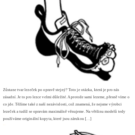
Zůstane tvar lezeček po opravě stejný? Toto je otázka, která je pro nás
zásadní. Je to pro lezce velmi důležité. A protože sami lezeme, přesně víme o
co jde. Těžíme také z naší nezávislosti, což znamená, že nejsme výrobci
lezeček a tudíž se opravám maximálně věnujeme. Na většinu modelů tedy
používáme originální kopyta, které jsou zárukou […]
Časté dotazy – treky