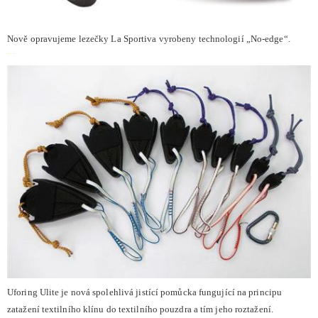
Nově opravujeme lezečky La Sportiva vyrobeny technologií „No-edge“.
Jistící pomůcka UFOring
Uforing Ulite je nová spolehlivá jistící pomůcka fungující na principu
zatažení textilního klínu do textilního pouzdra a tím jeho roztažení.