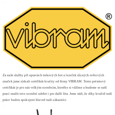
Certifikát kvality od firmy VIBRAM
Za naše služby při opravách trekových bot a lezeček různých světových
značek jsme získali certifikát kvality od firmy VIBRAM. Tento prémiový
certifikát je pro nás velkým oceněním, kterého si vážíme a budeme se naší
prací snažit toto ocenění udržet i pro další léta. Jsme rádi, že díky kvalitě naší
práce budou spokojeni hlavně naši zákazníci.
Časté dotazy – lezečky