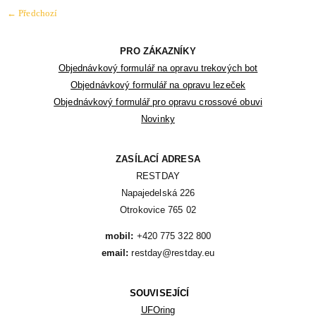
←
Předchozí
PRO ZÁKAZNÍKY
Objednávkový formulář na opravu trekových bot
Objednávkový formulář na opravu lezeček
Objednávkový formulář pro opravu crossové obuvi
Novinky
ZASÍLACÍ ADRESA
RESTDAY

Napajedelská 226

Otrokovice 765 02
mobil:
email:
 restday@restday.eu
SOUVISEJÍCÍ
UFOring